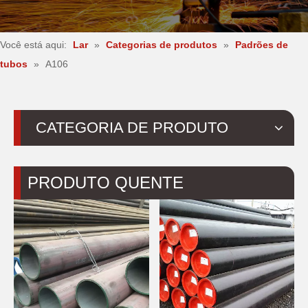
Você está aqui:
Lar
»
Categorias de produtos
»
Padrões de
tubos
»
A106
CATEGORIA DE PRODUTO
PRODUTO QUENTE