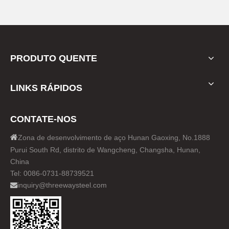
PRODUTO QUENTE
LINKS RÁPIDOS
CONTATE-NOS

Zona de desenvolvimento de aço Hunan Gaoxing, No.1888
Purui South Rd, distrito de Wangcheng, Changsha, Hunan,
China
Tel: 0086-0731-88739521
inquiry@threewaysteel.com
