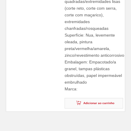
quadradas/extremidades lisas
(corte reto, corte com serra,
corte com maçarico),
extremidades
chanfradas/rosqueadas
Superfície: Nua, levemente
oleada, pintura
preta/vermelha/amarela,
zinco/revestimento anticorrosivo
Embalagem: Empacotado/a
granel, tampas plásticas
obstruídas, papel impermeável
embrulhado
Marca:
Adicionar ao carrinho