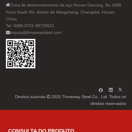

Zona de desenvolvimento de aço Hunan Gaoxing, No.1888
Purui South Rd, distrito de Wangcheng, Changsha, Hunan,
China
Tel: 0086-0731-88739521
inquiry@threewaysteel.com

Direitos autorais
2020 Threeway Steel Co., Ltd. Todos os

direitos reservados
CONSULTA DO PRODUTO