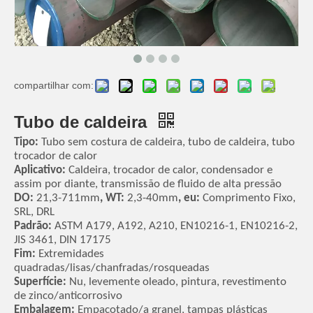
compartilhar com:
Tubo de caldeira
Tipo:
Tubo sem costura de caldeira, tubo de caldeira, tubo
trocador de calor
Aplicativo:
Caldeira, trocador de calor, condensador e
assim por diante, transmissão de fluido de alta pressão
DO:
21,3-711mm
, WT:
2,3-40mm
, eu:
Comprimento Fixo,
SRL, DRL
Padrão:
ASTM A179, A192, A210, EN10216-1, EN10216-2,
JIS 3461, DIN 17175
Fim:
Extremidades
quadradas/lisas/chanfradas/rosqueadas
Superfície:
Nu, levemente oleado, pintura, revestimento
de zinco/anticorrosivo
Embalagem:
Empacotado/a granel, tampas plásticas