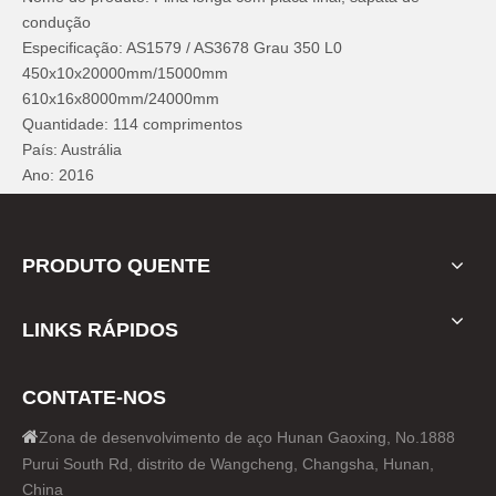
condução
Especificação: AS1579 / AS3678 Grau 350 L0
450x10x20000mm/15000mm
610x16x8000mm/24000mm
Quantidade: 114 comprimentos
País: Austrália
Ano: 2016
PRODUTO QUENTE
LINKS RÁPIDOS
CONTATE-NOS

Zona de desenvolvimento de aço Hunan Gaoxing, No.1888
Purui South Rd, distrito de Wangcheng, Changsha, Hunan,
China