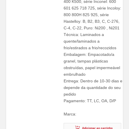
400 K500, série Inconel: 600
601 625 718 725, série Incoloy:
800 800H 825 925, série
Hastelloy: B, B2, B3, C, C-276,
C-4, C-22, Puro: Ni200 , Ni201
Técnica: Laminados a
quente/laminados a
frio/estirados a frio/recozidos
Embalagem: Empacotado/a
granel, tampas plásticas
obstruídas, papel impermeável
embrulhado
Entrega: Dentro de 10-30 dias e
depende da quantidade do seu
pedido
Pagamento: TT, LC, OA, D/P
Marca:
Adicionar ao carrinho