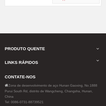
PRODUTO QUENTE
LINKS RÁPIDOS
CONTATE-NOS

Zona de desenvolvimento de aço Hunan Gaoxing, No.1888
Purui South Rd, distrito de Wangcheng, Changsha, Hunan,
China
Tel: 0086-0731-88739521